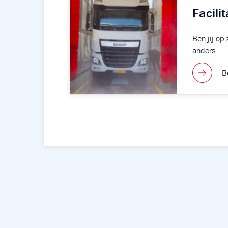
Facili
Ben jij op
anders…
Be